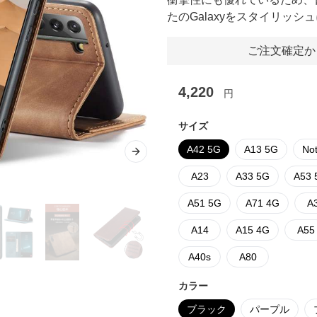
たのGalaxyをスタイリッシ
ご注文確定か
4,220
円
サイズ
A42 5G
A13 5G
No
Next slide
A23
A33 5G
A53 
A51 5G
A71 4G
A
A14
A15 4G
A55
A40s
A80
カラー
ブラック
パープル