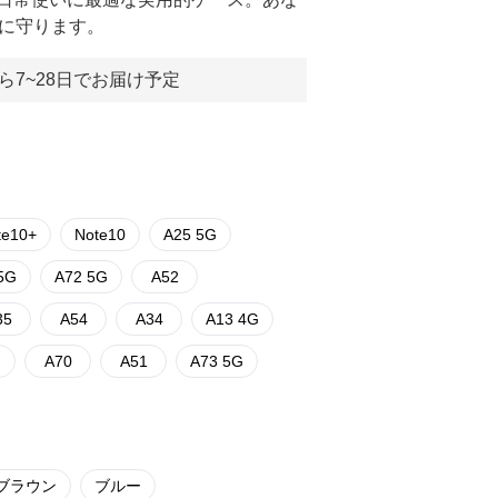
ュに守ります。
ら7~28日でお届け予定
te10+
Note10
A25 5G
5G
A72 5G
A52
35
A54
A34
A13 4G
A70
A51
A73 5G
ブラウン
ブルー