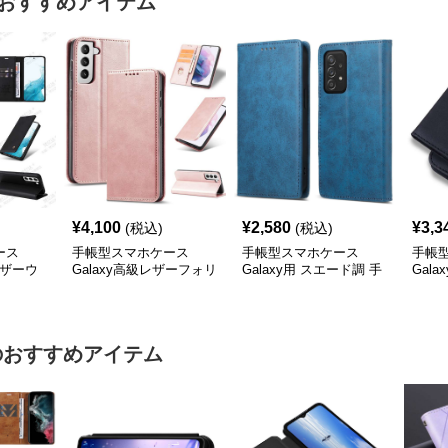
おすすめアイテム
¥
4,100
¥
2,580
¥
3,3
(税込)
(税込)
ース
手帳型スマホケース
手帳型スマホケース
手帳
レザーウ
Galaxy高級レザーフォリ
Galaxy用 スエード調 手
Gal
オケース4色展開
帳型ケース
手帳
のおすすめアイテム