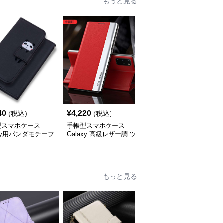
もっと見る
人
40
¥
4,220
¥
4,260
(税込)
(税込)
(税込)
型スマホケース
手帳型スマホケース
手帳型スマホケース
axy用パンダモチーフ
Galaxy 高級レザー調 ツ
Galaxy用多機能レザー
型レザーケース
ートンカラー手帳型ケー
ォレットケース
ス
もっと見る