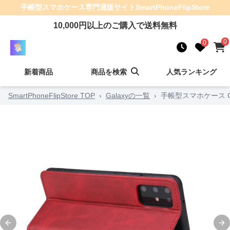
手帳型スマホケース
専門通販サイト
SmartPhoneFlipStore
10,000
円以上のご購入で送料無料
0
0
新着商品
商品を検索
人気ランキング
SmartPhoneFlipStore TOP
›
Galaxyの一覧
›
手帳型スマホケース G
Previous slide
Ne