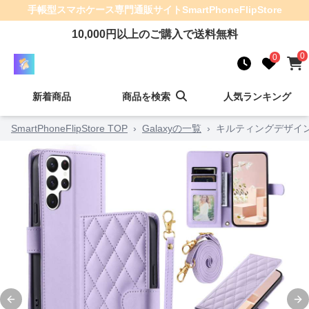
手帳型スマホケース
専門通販サイト
SmartPhoneFlipStore
10,000
円以上のご購入で送料無料
0
0
新着商品
商品を検索
人気ランキング
SmartPhoneFlipStore TOP
›
Galaxyの一覧
›
キルティングデザイ
Previous slide
Ne