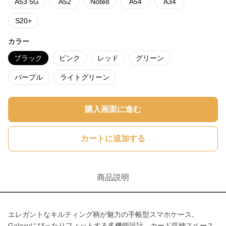
A53 5G
A52
Note8
A54
A34
S20+
カラー
ブラック
ピンク
レッド
グリーン
パープル
ライトグリーン
購入画面に進む
カートに追加する
商品説明
エレガントなキルティング柄が魅力の手帳型スマホケース。
Galaxyにぴったりフィットする多機能設計。カード収納スペース