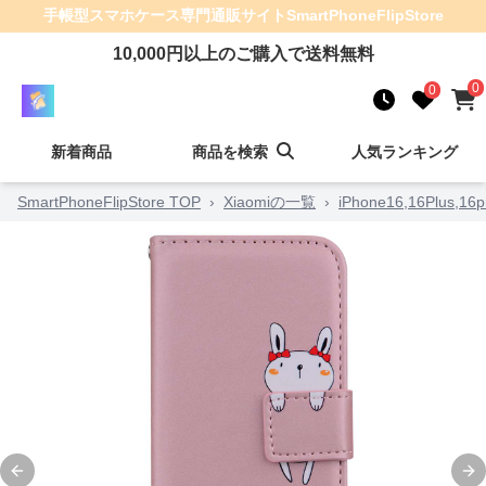
手帳型スマホケース
専門通販サイト
SmartPhoneFlipStore
10,000
円以上のご購入で送料無料
0
0
新着商品
商品を検索
人気ランキング
SmartPhoneFlipStore TOP
›
Xiaomiの一覧
›
iPhone16,16Plus,1
Previous slide
Ne