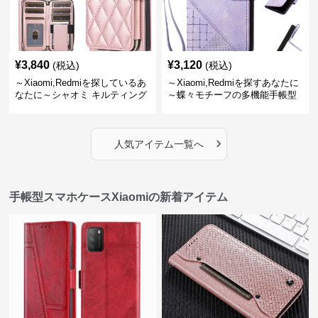
¥
3,840
¥
3,120
(税込)
(税込)
～Xiaomi,Redmiを探しているあ
～Xiaomi,Redmiを探すあなたに
なたに～シャオミ キルティング
～蝶々モチーフの多機能手帳型
財布付き手帳型ケース 手帳型
スマホケース
スマホケース
›
人気アイテム一覧へ
手帳型スマホケースXiaomiの新着アイテム