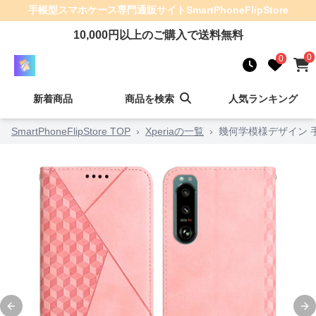
手帳型スマホケース
専門通販サイト
SmartPhoneFlipStore
10,000
円以上のご購入で送料無料
0
0
新着商品
商品を検索
人気ランキング
SmartPhoneFlipStore TOP
›
Xperiaの一覧
›
幾何学模様デザイン 手
Previous slide
Ne