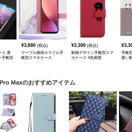
¥
3,680
¥
3,300
¥
3,3
(税込)
(税込)
ス 透
マーブル模様カラフル手
動物デザイン手帳型スマ
手帳
ー手帳型
帳型スマホケース
ホケース 4色展開
愛い
型Ga
Pro Max
のおすすめアイテム