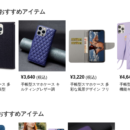
おすすめアイテム
¥
3,640
¥
3,220
¥
4,6
(税込)
(税込)
ス 多
手帳型スマホケース キ
手帳型スマホケース 多
手帳
帳型
ルティングレザー調
彩な風景デザイン フリ
機能
iPhone手帳型ケース
ップウォレットiPhoneケ
手帳型
ース
おすすめアイテム