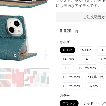
にも最適なアイテムです。
ご注文確定か
6,020
円
サイズ
15 Pro
15 Plus
15
Next slide
14 Plus
14
13 P
13
12 Pro Max
1
15 Pro Max
SE(第二代)
16 Pro Max
16 pro
カラー
ブラック
レッド
グ