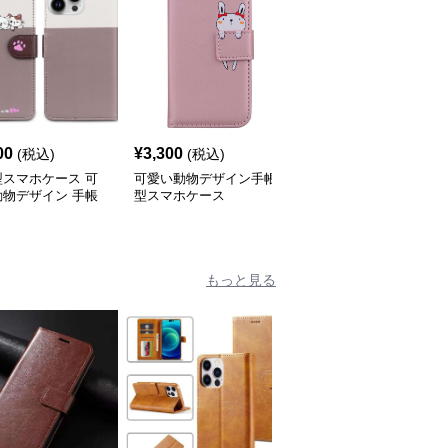
00
¥
3,300
¥
4,340
(税込)
(税込)
(税込)
型スマホケース 可
可愛い動物デザイン手帳
手帳型スマホケース 多
動物デザイン 手帳
型スマホケース
機能財布付きiPhone保護
laxyケース
ケース
もっと見る