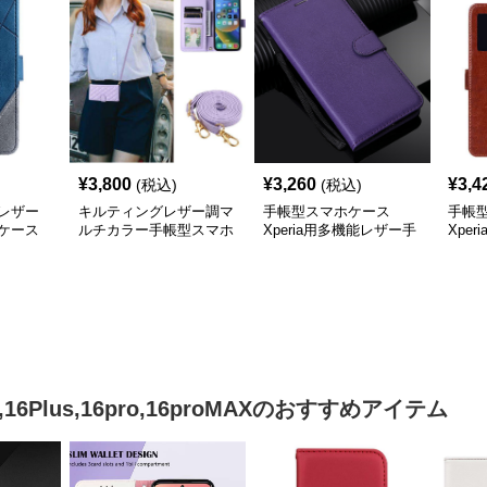
¥
3,800
¥
3,260
¥
3,4
(税込)
(税込)
レザー
キルティングレザー調マ
手帳型スマホケース
手帳
ケース
ルチカラー手帳型スマホ
Xperia用多機能レザー手
Xpe
ケース
帳型ケース
リッ
,16Plus,16pro,16proMAX
のおすすめアイテム