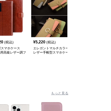
20
¥
5,220
¥
3,840
(税込)
(税込)
(税込)
型スマホケース
エレガントマルチカラー
手帳型スマホケース
ria用高級レザー調フ
レザー手帳型スマホケー
Xperia用 高級感レザー
プケース
ス
カード収納付き手帳型ケ
ース
もっと見る