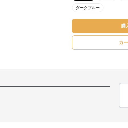
ダークブルー
購
カー