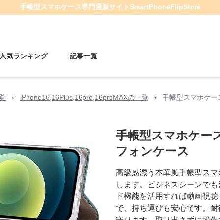
手帳型スマホケース
専門通販サイト
SmartPhoneFlipStore
人気ランキング
記事一覧
一覧
›
iPhone16,16Plus,16pro,16proMAXの一覧
›
手帳型スマホケー
手帳型スマホケース
フォンケース
高級感漂う本革風手帳型スマホ
します。ビジネスシーンでも
ド機能を活用すれば動画視聴
で、持ち運びも安心です。耐
守ります。取り出さずに操作