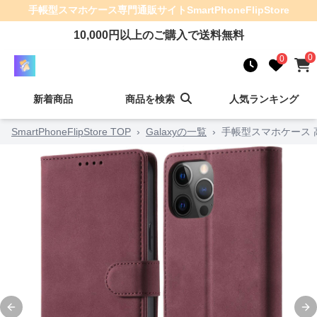
手帳型スマホケース
専門通販サイト
SmartPhoneFlipStore
10,000
円以上のご購入で送料無料
0
0
新着商品
商品を検索
人気ランキング
SmartPhoneFlipStore TOP
›
Galaxyの一覧
›
手帳型スマホケース
Previous slide
Ne