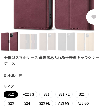
手帳型スマホケース 高級感あふれる手帳型ギャラクシー
ケース
2,460
円
サイズ
A12
A22 5G
S21
S21 FE
S22
S23
S24
S23 FE
A33 5G
A53 5G