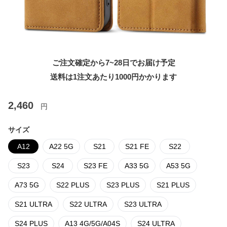
ご注文確定から7~28日でお届け予定
送料は1注文あたり
1000
円かかります
2,460
円
サイズ
A12
A22 5G
S21
S21 FE
S22
S23
S24
S23 FE
A33 5G
A53 5G
A73 5G
S22 PLUS
S23 PLUS
S21 PLUS
S21 ULTRA
S22 ULTRA
S23 ULTRA
S24 PLUS
A13 4G/5G/A04S
S24 ULTRA