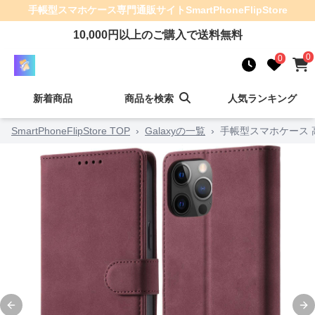
手帳型スマホケース
専門通販サイト
SmartPhoneFlipStore
10,000
円以上のご購入で送料無料
0
0
新着商品
商品を検索
人気ランキング
SmartPhoneFlipStore TOP
›
Galaxyの一覧
›
手帳型スマホケース
Previous slide
Ne