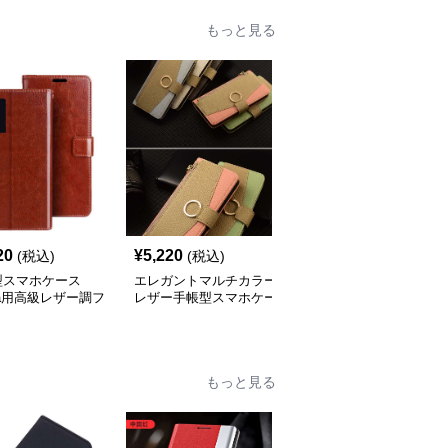
もっと見る
20
¥
5,220
¥
3,840
(税込)
(税込)
(税込)
型スマホケース
エレガントマルチカラー
手帳型スマホケース
ria用高級レザー調フ
レザー手帳型スマホケー
Xperia用 高級感レザー
プケース
ス
カード収納付き手帳型ケ
ース
もっと見る
人