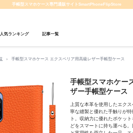
手帳型スマホケース
専門通販サイト
SmartPhoneFlipStore
人気ランキング
記事一覧
覧
›
手帳型スマホケース エクスペリア用高級レザー手帳型ケース
手帳型スマホケー
ザー手帳型ケース
上質な本革を使用したエクス
寧な縫製と優れた手触りが特
ト。収納力に優れたポケット
どをスマートに持ち運べる。
と実用性を両立した一品。エ