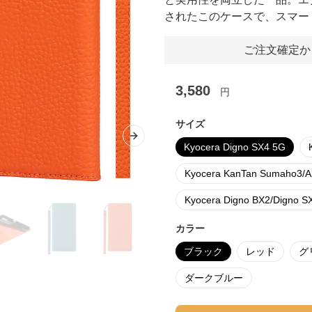
されたこのケースで、スマー
ご注文確定か
3,580
円
サイズ
Next slide
Kyocera Digno SX4 5G
Kyocera KanTan Sumaho3/
Kyocera Digno BX2/Digno 
カラー
ブラック
レッド
グ
ダークブルー