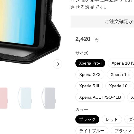
させる逸品です。
ご注文確定か
2,420
円
サイズ
Xperia Pro-I
Xperia 10 I
Next slide
Xperia XZ3
Xperia 1 ii
Xperia 5 iii
Xperia 10 ii
Xperia ACE II/SO-41B
X
カラー
ブラック
レッド
ダ
ライトブルー
ブラウン