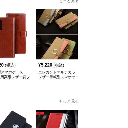
もっと見る
20
¥
5,220
¥
3,840
(税込)
(税込)
(税込)
型スマホケース
エレガントマルチカラー
手帳型スマホケース
ria用高級レザー調フ
レザー手帳型スマホケー
Xperia用 高級感レザー
プケース
ス
カード収納付き手帳型ケ
ース
もっと見る
人