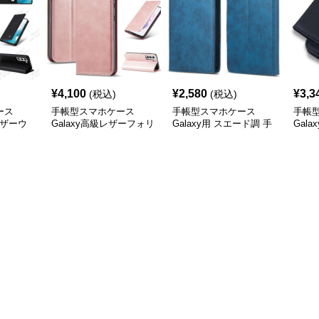
¥
4,100
¥
2,580
¥
3,3
(税込)
(税込)
ース
手帳型スマホケース
手帳型スマホケース
手帳
レザーウ
Galaxy高級レザーフォリ
Galaxy用 スエード調 手
Gal
オケース4色展開
帳型ケース
手帳