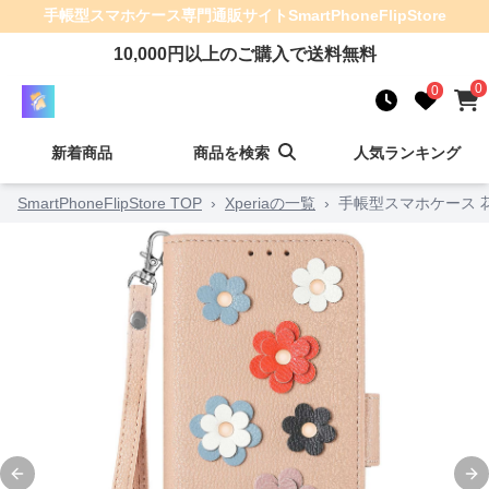
手帳型スマホケース
専門通販サイト
SmartPhoneFlipStore
10,000
円以上のご購入で送料無料
0
0
新着商品
商品を検索
人気ランキング
SmartPhoneFlipStore TOP
›
Xperiaの一覧
›
手帳型スマホケース 花
Previous slide
Ne