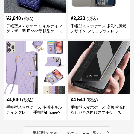
¥
3,640
¥
3,220
(税込)
(税込)
手帳型スマホケース キルティン
手帳型スマホケース 多彩な風景
グレザー調 iPhone手帳型ケース
デザイン フリップウォレット
iPhoneケース
¥
4,640
¥
4,540
(税込)
(税込)
手帳型スマホケース 多機能キル
手帳型スマホケース 高級感溢れ
ティングレザー手帳型iPhoneケ
るビジネス向けスマホケース
ース
›
手帳型スマホケース
の
iPhone
一覧へ