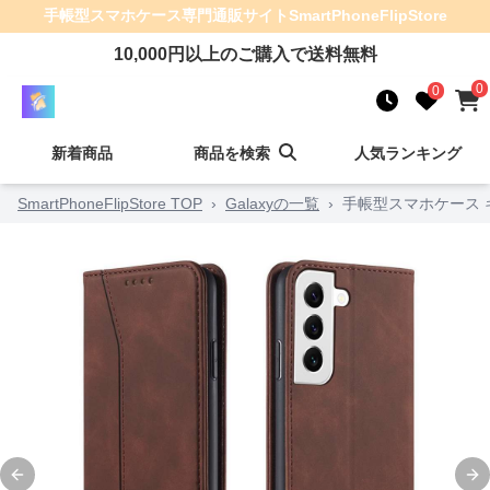
手帳型スマホケース
専門通販サイト
SmartPhoneFlipStore
10,000
円以上のご購入で送料無料
0
0
新着商品
商品を検索
人気ランキング
SmartPhoneFlipStore TOP
›
Galaxyの一覧
›
手帳型スマホケース
Previous slide
Ne