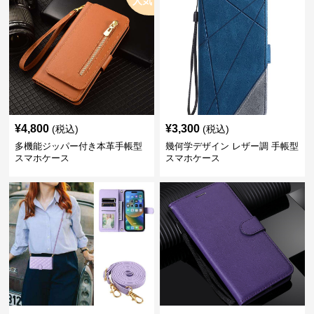
人気
¥
4,800
¥
3,300
(税込)
(税込)
多機能ジッパー付き本革手帳型
幾何学デザイン レザー調 手帳型
スマホケース
スマホケース