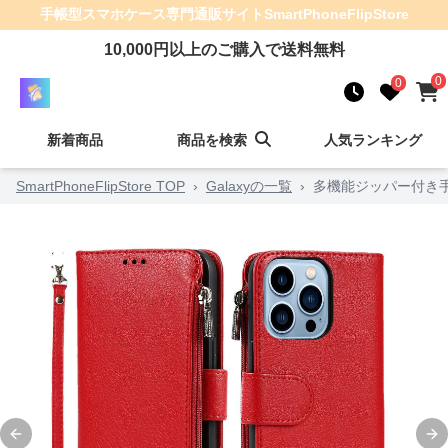
手帳型スマホケース
専門通販サイト
SmartPhoneFlipStore
10,000
円以上のご購入で送料無料
0
0
新着商品
商品を検索
人気ランキング
SmartPhoneFlipStore TOP
›
Galaxyの一覧
›
多機能ジッパー付き
Previous slide
Ne