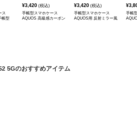
¥
3,420
¥
3,420
¥
3,8
(税込)
(税込)
ース
手帳型スマホケース
手帳型スマホケース
手帳
ー手帳型
AQUOS 高級感カーボン
AQUOS用 反射ミラー風
AQU
ケース
調手帳型ケース
景ケース
チ手
52 5G
のおすすめアイテム