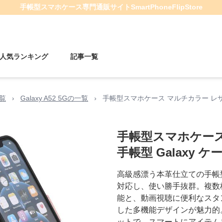
手帳型スマホケース
専門通販サイト
SmartPhoneFlipStore
人気ランキング
記事一覧
一覧
›
Galaxy A52 5Gの一覧
›
手帳型スマホケース マルチカラー レザー 
手帳型スマホケース
手帳型 Galaxy ケ
高級感漂う本革仕立ての手帳型
対応し、使い勝手抜群。複数
能と、動画視聴に便利なスタ
した多機能デザインが魅力的
ットで、スマートにアイテム