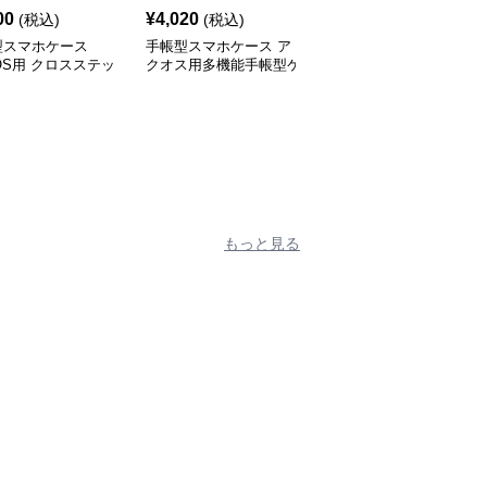
00
¥
4,020
¥
2,740
(税込)
(税込)
(税込)
型スマホケース
手帳型スマホケース ア
手帳型スマホケース ア
OS用 クロスステッ
クオス用多機能手帳型ケ
クオス用手帳型保護ケー
帳型ケース
ース
ス
もっと見る