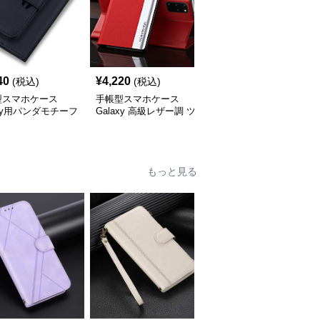
40
¥
4,220
¥
4,260
(税込)
(税込)
(税込)
型スマホケース
手帳型スマホケース
手帳型スマホケース
axy用パンダモチーフ
Galaxy 高級レザー調 ツ
Galaxy用多機能レザー
型レザーケース
ートンカラー手帳型ケー
ォレットケース
ス
もっと見る