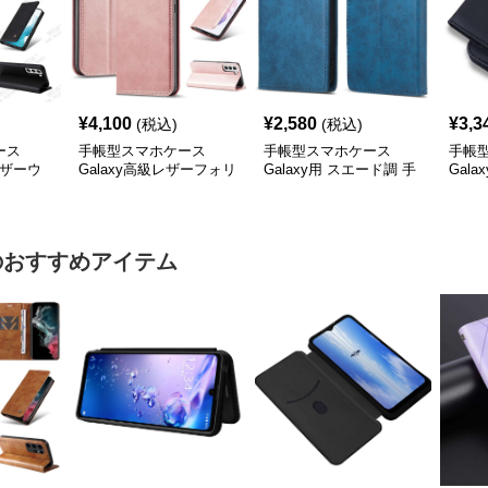
¥
4,100
¥
2,580
¥
3,3
(税込)
(税込)
ース
手帳型スマホケース
手帳型スマホケース
手帳
レザーウ
Galaxy高級レザーフォリ
Galaxy用 スエード調 手
Gal
オケース4色展開
帳型ケース
手帳
のおすすめアイテム